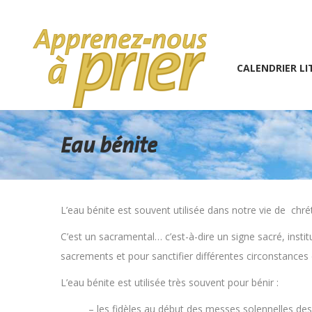
1 (234) 567-891
info@the7psy.com
Monday – 
CALENDRIER LITURGIQU
CALENDRIER LI
Eau bénite
L’eau bénite est souvent utilisée dans notre vie de chrét
C’est un sacramental… c’est-à-dire un signe sacré, instit
sacrements et pour sanctifier différentes circonstances 
L’eau bénite est utilisée très souvent pour bénir :
– les fidèles au début des messes solennelles de