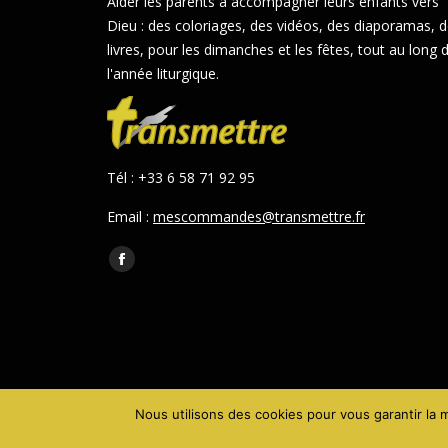
Aider les parents à accompagner leurs enfants vers
Dieu : des coloriages, des vidéos, des diaporamas, 
livres, pour les dimanches et les fêtes, tout au long 
l'année liturgique.
Tél : +33 6 58 71 92 95
Email :
mescommandes@transmettre.fr
Trouvez nous sur :
Facebook
page
opens
in
new
window
Nous utilisons des cookies pour vous garantir la m