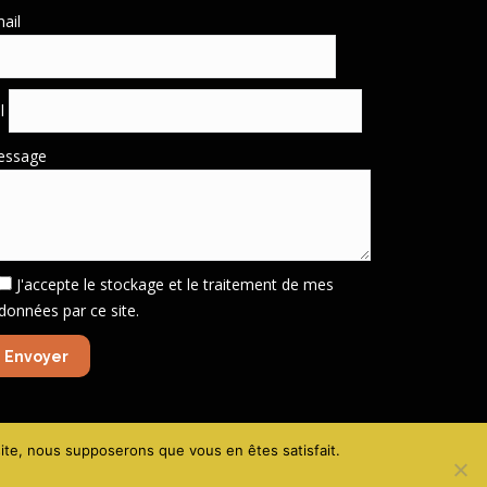
ail
él
essage
J'accepte le stockage et le traitement de mes
données par ce site.
gales - Politique de confidentialité
-
Création site VIVE la VIE !
 site, nous supposerons que vous en êtes satisfait.