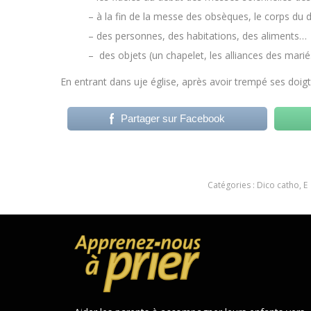
– à la fin de la messe des obsèques, le corps du d
– des personnes, des habitations, des aliments…
– des objets (un chapelet, les alliances des mari
En entrant dans uje église, après avoir trempé ses doigts
Partager sur Facebook
Catégories :
Dico catho
,
E