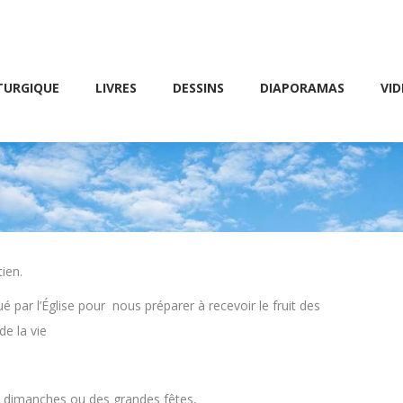
Friday 10 AM – 8 PM
E
LIVRES
DESSINS
DIAPORAMAS
VIDÉOS
TURGIQUE
LIVRES
DESSINS
DIAPORAMAS
VID
ien.
ué par l’Église pour nous préparer à recevoir le fruit des
de la vie
s dimanches ou des grandes fêtes,