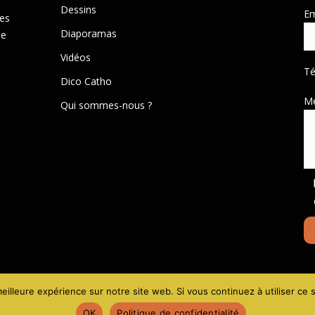
Dessins
Em
des
Diaporamas
de
Vidéos
T
Dico Catho
M
Qui sommes-nous ?
Mentions lé
eilleure expérience sur notre site web. Si vous continuez à utiliser ce
OK
Politique de confidentialité