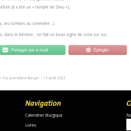
éfunt (il a été un « temple de Dieu »),
és, les tombes au cimetière…).
, dans le bénitier, on fait un beau signe de croix sur soi.
Partager par e-mail
Epingler
Par
Jean-Marie Berger
13 août 2023
Navigation
C
Calendrier liturgique
N
Livres