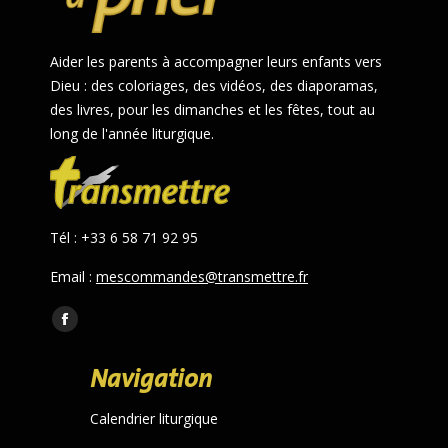
Aider les parents à accompagner leurs enfants vers
Dieu : des coloriages, des vidéos, des diaporamas,
des livres, pour les dimanches et les fêtes, tout au
long de l'année liturgique.
Tél : +33 6 58 71 92 95
Email :
mescommandes@transmettre.fr
Trouvez nous sur :
Facebook
page
Navigation
opens
in
Calendrier liturgique
new