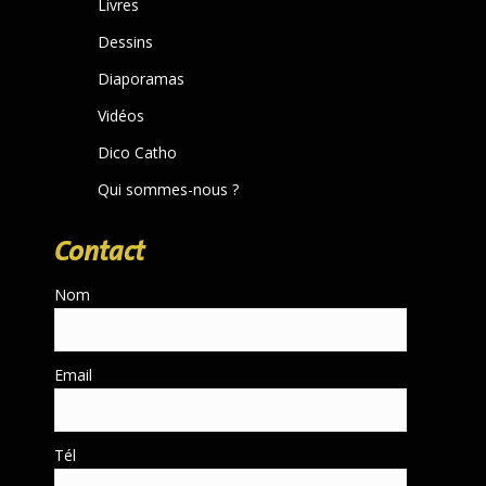
Livres
window
Dessins
Diaporamas
Vidéos
Dico Catho
Qui sommes-nous ?
Contact
Nom
Email
Tél