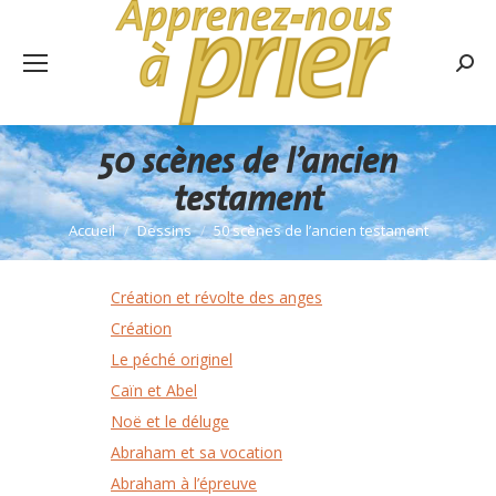
Rech
:
50 scènes de l’ancien
testament
Accueil
Dessins
50 scènes de l’ancien testament
Vous êtes ici :
Création et révolte des anges
Création
Le péché originel
Caïn et Abel
Noë et le déluge
Abraham et sa vocation
Abraham à l’épreuve