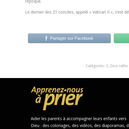
l’époque.
Le dernier des 21 conciles, appelé « Vatican II », s’es
Partager sur Facebook
Catégories :
C
,
Dico catho
Aider les parents à accompagner leurs enfants vers
Dieu : des coloriages, des vidéos, des diaporamas, 