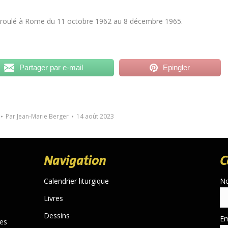
t déroulé à Rome du 11 octobre 1962 au 8 décembre 1965.
Partager par e-mail
Epingler
Par
Jean-Marie Berger
14 août 2023
Navigation
C
Calendrier liturgique
N
Livres
Dessins
Em
des