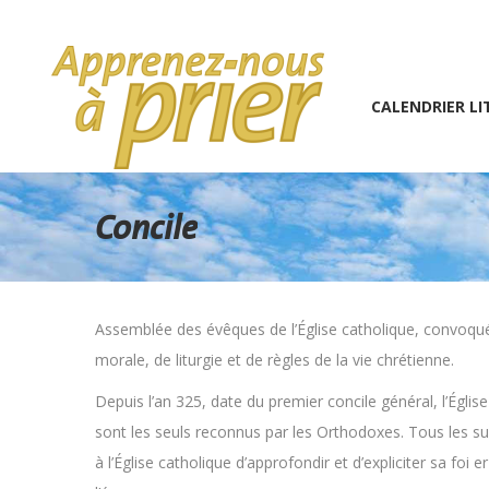
1 (234) 567-891
info@the7psy.com
Monday – 
CALENDRIER LITURGIQU
CALENDRIER LI
Concile
Assemblée des évêques de l’Église catholique, convoqué
morale, de liturgie et de règles de la vie chrétienne.
Depuis l’an 325, date du premier concile général, l’Églis
sont les seuls reconnus par les Orthodoxes. Tous les sui
à l’Église catholique d’approfondir et d’expliciter sa fo