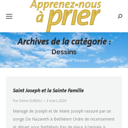
Rech
:
Archives de la catégorie :
Dessins
Accueil
Catégorie "Dessins"
Vous êtes ici :
Saint Joseph et la Sainte Famille
Par
Denis SUREAU
3 mars 2026
Mariage de Joseph et de Marie Joseph rassuré par un
songe De Nazareth à Bethléem Ordre de recensement
et départ pour Bethléem Pas de place à l’arrivée à