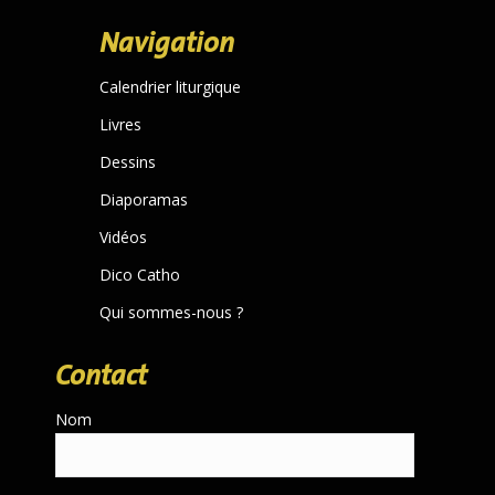
page
Navigation
opens
in
Calendrier liturgique
new
Livres
window
Dessins
Diaporamas
Vidéos
Dico Catho
Qui sommes-nous ?
Contact
Nom