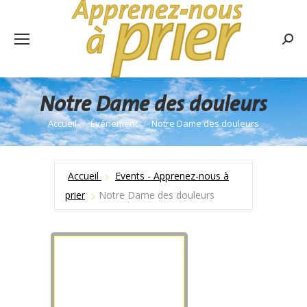
Rech
:
Notre Dame des douleurs
Accueil
Événement
Notre Dame des douleurs
Vous êtes ici :
Accueil
Events - Apprenez-nous à
prier
Notre Dame des douleurs