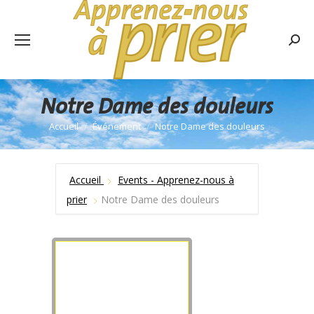
Rech
:
Notre Dame des douleurs
Accueil
Événement
Notre Dame des douleurs
Vous êtes ici :
Accueil
Events - Apprenez-nous à
prier
Notre Dame des douleurs