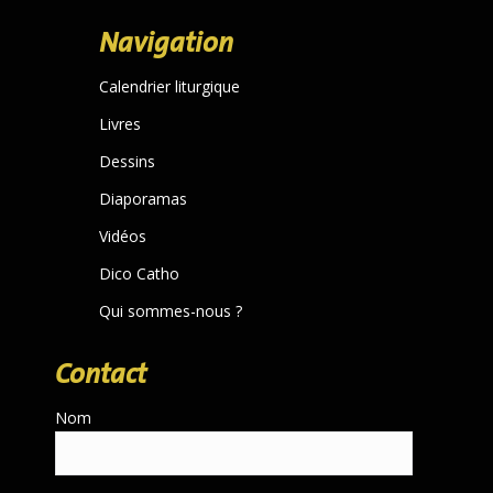
page
Navigation
opens
in
Calendrier liturgique
new
Livres
window
Dessins
Diaporamas
Vidéos
Dico Catho
Qui sommes-nous ?
Contact
Nom