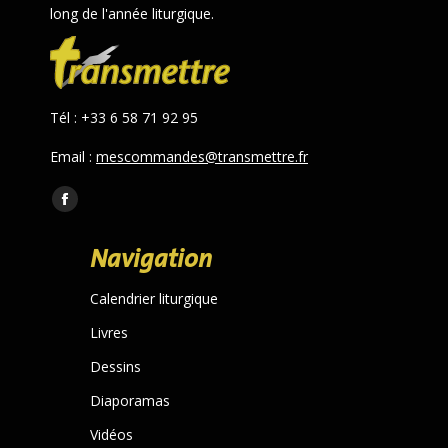
long de l'année liturgique.
Tél : +33 6 58 71 92 95
Email :
mescommandes@transmettre.fr
Trouvez nous sur :
Facebook
page
Navigation
opens
in
Calendrier liturgique
new
Livres
window
Dessins
Diaporamas
Vidéos