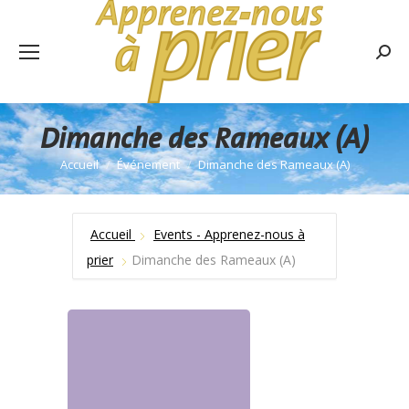
Rech
:
Dimanche des Rameaux (A)
Accueil
Événement
Dimanche des Rameaux (A)
Vous êtes ici :
Accueil
Events - Apprenez-nous à
prier
Dimanche des Rameaux (A)