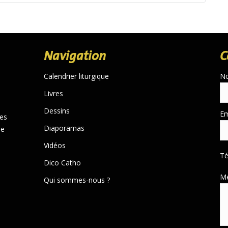
Navigation
C
Calendrier liturgique
N
Livres
Dessins
Em
des
Diaporamas
de
Vidéos
T
Dico Catho
M
Qui sommes-nous ?