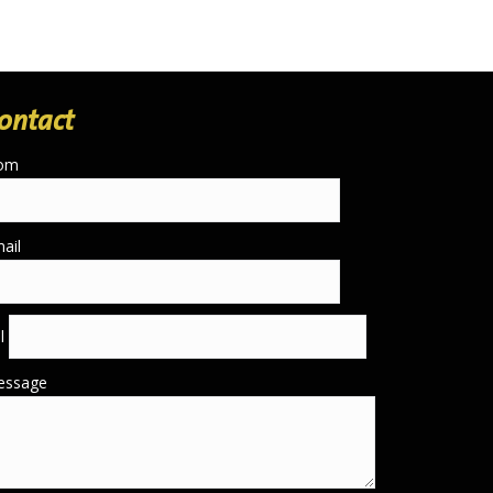
ontact
om
ail
él
essage