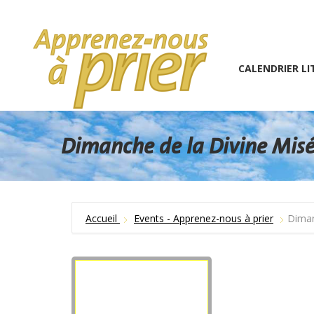
1 (234) 567-891
info@the7psy.com
Monday – 
CALENDRIER LITURGIQU
CALENDRIER LI
Dimanche de la Divine Misé
Accueil
Events - Apprenez-nous à prier
Diman