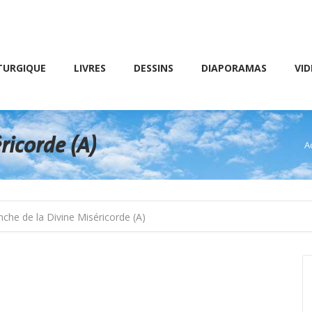
Friday 10 AM – 8 PM
E
LIVRES
DESSINS
DIAPORAMAS
VIDÉOS
TURGIQUE
LIVRES
DESSINS
DIAPORAMAS
VID
ricorde (A)
A
V
che de la Divine Miséricorde (A)