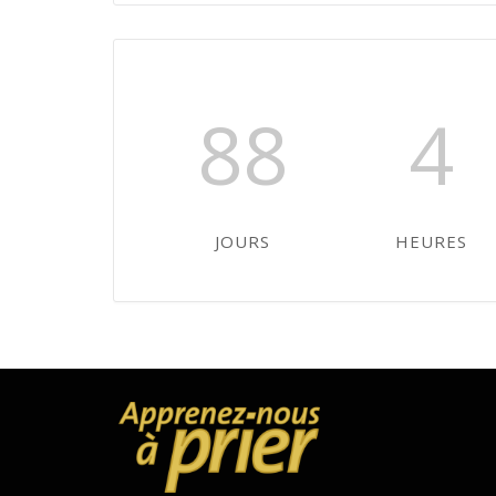
88
4
JOURS
HEURES