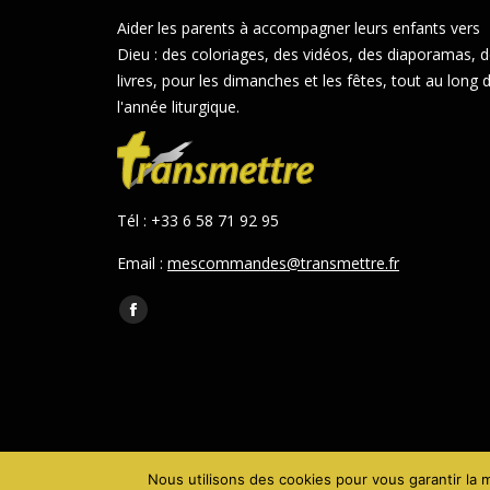
Aider les parents à accompagner leurs enfants vers
Dieu : des coloriages, des vidéos, des diaporamas, 
livres, pour les dimanches et les fêtes, tout au long 
l'année liturgique.
Tél : +33 6 58 71 92 95
Email :
mescommandes@transmettre.fr
Trouvez nous sur :
Facebook
page
opens
in
new
window
Nous utilisons des cookies pour vous garantir la m