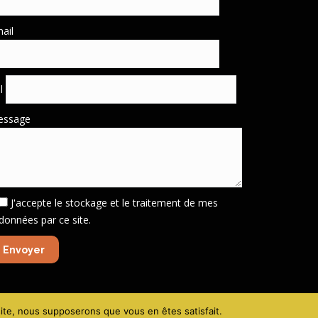
ail
él
essage
J'accepte le stockage et le traitement de mes
données par ce site.
gales - Politique de confidentialité
-
Création site VIVE la VIE !
 site, nous supposerons que vous en êtes satisfait.