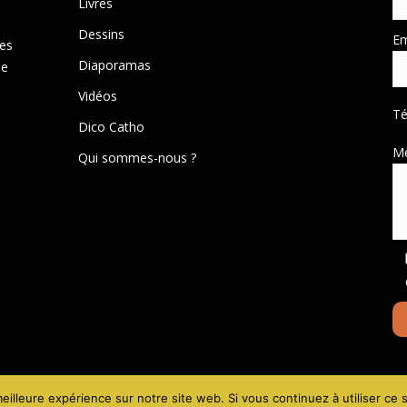
Livres
Dessins
Em
des
Diaporamas
de
Vidéos
T
Dico Catho
M
Qui sommes-nous ?
Mentions lé
eilleure expérience sur notre site web. Si vous continuez à utiliser ce