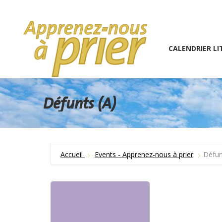
1 (234) 567-891
info@the7psy.com
Monday – 
CALENDRIER LITURGIQU
CALENDRIER LI
Défunts (A)
Accueil
Events - Apprenez-nous à prier
Défun