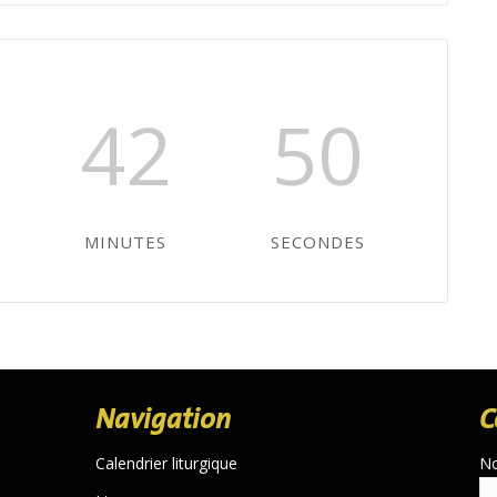
42
49
MINUTES
SECONDES
Navigation
C
Calendrier liturgique
N