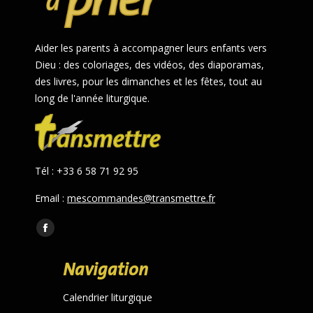
Aider les parents à accompagner leurs enfants vers
Dieu : des coloriages, des vidéos, des diaporamas,
des livres, pour les dimanches et les fêtes, tout au
long de l'année liturgique.
Tél : +33 6 58 71 92 95
Email :
mescommandes@transmettre.fr
Trouvez nous sur :
Facebook
page
Navigation
opens
in
Calendrier liturgique
new