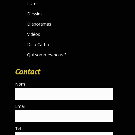
Livres
window
Dessins
Diaporamas
Vidéos
Dico Catho
Qui sommes-nous ?
Contact
Nom
Email
Tél