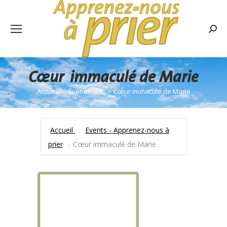
Rech
:
Cœur immaculé de Marie
Accueil
Événement
Cœur immaculé de Marie
Vous êtes ici :
Accueil
Events - Apprenez-nous à
prier
Cœur immaculé de Marie