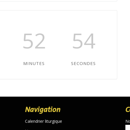
52
53
MINUTES
SECONDES
Navigation
C
Calendrier liturgique
N