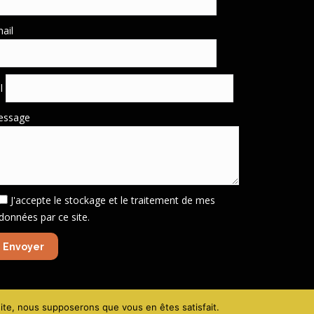
ail
él
essage
J'accepte le stockage et le traitement de mes
données par ce site.
gales - Politique de confidentialité
-
Création site VIVE la VIE !
 site, nous supposerons que vous en êtes satisfait.