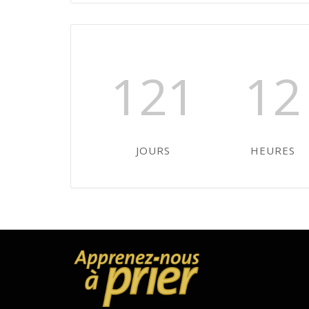
121
12
JOURS
HEURES