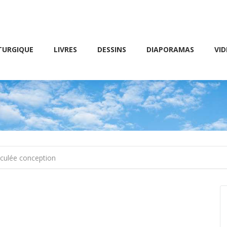
Friday 10 AM – 8 PM
E
LIVRES
DESSINS
DIAPORAMAS
VIDÉOS
TURGIQUE
LIVRES
DESSINS
DIAPORAMAS
VID
ulée conception