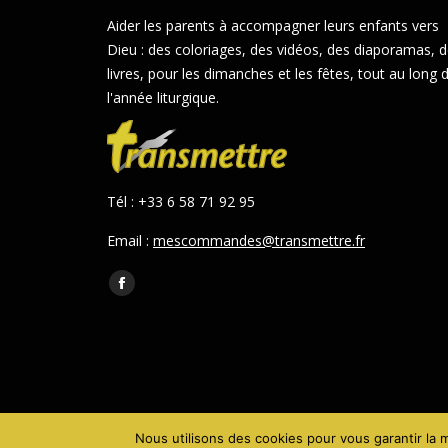
Aider les parents à accompagner leurs enfants vers
Dieu : des coloriages, des vidéos, des diaporamas, 
livres, pour les dimanches et les fêtes, tout au long 
l'année liturgique.
Tél : +33 6 58 71 92 95
Email :
mescommandes@transmettre.fr
Trouvez nous sur :
Facebook
page
opens
in
new
window
Nous utilisons des cookies pour vous garantir la m