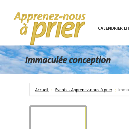
1 (234) 567-891
info@the7psy.com
Monday – 
CALENDRIER LITURGIQU
CALENDRIER LI
Immaculée conception
Accueil
Events - Apprenez-nous à prier
Immac