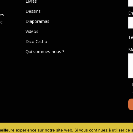
Livres
Dessins
Em
des
Diaporamas
de
Vidéos
T
Dico Catho
M
Qui sommes-nous ?
Mentions lé
eilleure expérience sur notre site web. Si vous continuez à utiliser ce