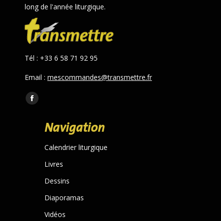
long de l'année liturgique.
Tél : +33 6 58 71 92 95
Email :
mescommandes@transmettre.fr
Trouvez nous sur :
Facebook
page
Navigation
opens
in
Calendrier liturgique
new
Livres
window
Dessins
Diaporamas
Vidéos