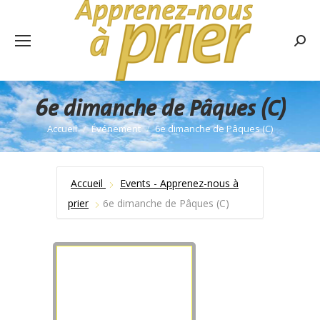
Rech
:
6e dimanche de Pâques (C)
Accueil
Événement
6e dimanche de Pâques (C)
Vous êtes ici :
Accueil
Events - Apprenez-nous à
prier
6e dimanche de Pâques (C)