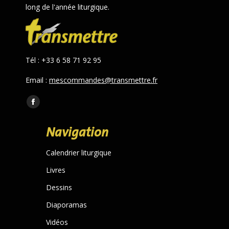
long de l'année liturgique.
Tél : +33 6 58 71 92 95
Email :
mescommandes@transmettre.fr
Trouvez nous sur :
Facebook
page
Navigation
opens
in
Calendrier liturgique
new
Livres
window
Dessins
Diaporamas
Vidéos