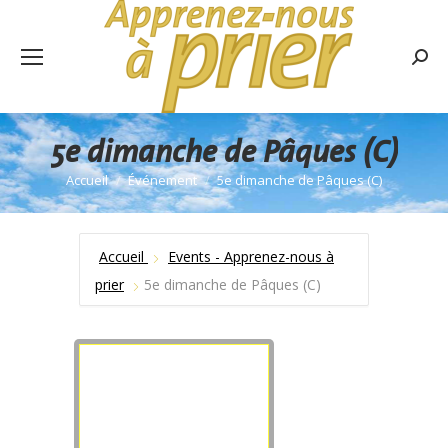
Rech
:
5e dimanche de Pâques (C)
Accueil
Événement
5e dimanche de Pâques (C)
Vous êtes ici :
Accueil
Events - Apprenez-nous à
prier
5e dimanche de Pâques (C)