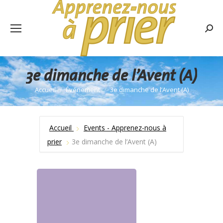
Rech
:
3e dimanche de l’Avent (A)
Accueil
Événement
3e dimanche de l’Avent (A)
Vous êtes ici :
Accueil
Events - Apprenez-nous à
prier
3e dimanche de l’Avent (A)