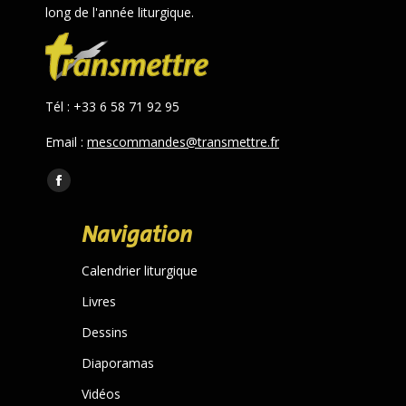
long de l'année liturgique.
Tél : +33 6 58 71 92 95
Email :
mescommandes@transmettre.fr
Trouvez nous sur :
Facebook
page
Navigation
opens
in
Calendrier liturgique
new
Livres
window
Dessins
Diaporamas
Vidéos