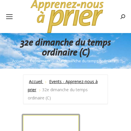
Rech
:
32e dimanche du temps
ordinaire (C)
Accueil
Événement
32e dimanche du temps ordinaire…
Vous êtes ici :
Accueil
Events - Apprenez-nous à
prier
32e dimanche du temps
ordinaire (C)