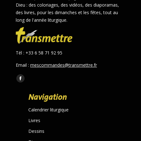
Dieu : des coloriages, des vidéos, des diaporamas,
des livres, pour les dimanches et les fêtes, tout au
long de l'année liturgique.
Tél : +33 6 58 71 92 95
Email :
mescommandes@transmettre.fr
Trouvez nous sur :
Facebook
page
Navigation
opens
in
Calendrier liturgique
new
Livres
window
Dessins