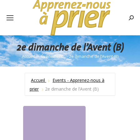
Rech
:
2e dimanche de l’Avent (B)
Accueil
Événement
2e dimanche de l’Avent (B)
Vous êtes ici :
Accueil
Events - Apprenez-nous à
prier
2e dimanche de l’Avent (B)