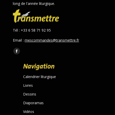
long de l'année liturgique.
Tél : +33 6 58 71 92 95
Email :
mescommandes@transmettre.fr
Trouvez nous sur :
Facebook
page
Navigation
opens
in
Calendrier liturgique
new
Livres
window
Dessins
Diaporamas
Vidéos