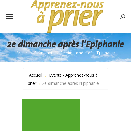
Rech
:
2e dimanche après l’Epiphanie
Accueil
Événement
2e dimanche après l’Epiphanie
Vous êtes ici :
Accueil
Events - Apprenez-nous à
prier
2e dimanche après l’Epiphanie