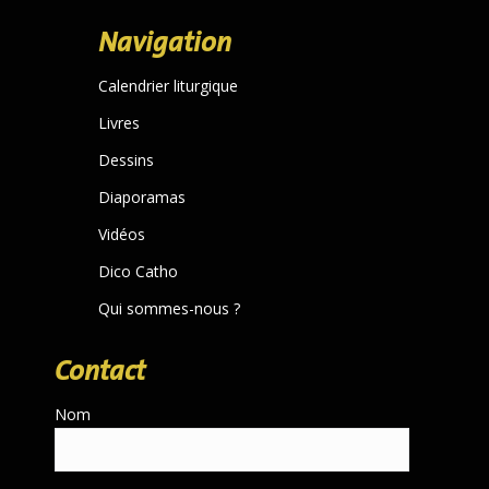
page
Navigation
opens
in
Calendrier liturgique
new
Livres
window
Dessins
Diaporamas
Vidéos
Dico Catho
Qui sommes-nous ?
Contact
Nom