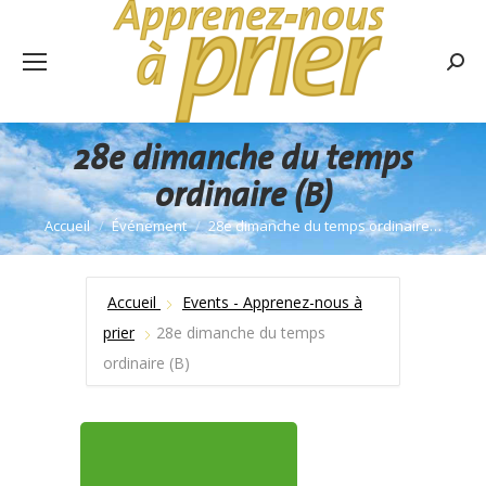
Rech
:
28e dimanche du temps
ordinaire (B)
Accueil
Événement
28e dimanche du temps ordinaire…
Vous êtes ici :
Accueil
Events - Apprenez-nous à
prier
28e dimanche du temps
ordinaire (B)