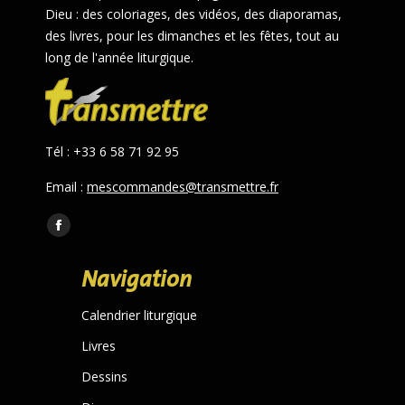
Dieu : des coloriages, des vidéos, des diaporamas,
des livres, pour les dimanches et les fêtes, tout au
long de l'année liturgique.
Tél : +33 6 58 71 92 95
Email :
mescommandes@transmettre.fr
Trouvez nous sur :
Facebook
page
Navigation
opens
in
Calendrier liturgique
new
Livres
window
Dessins