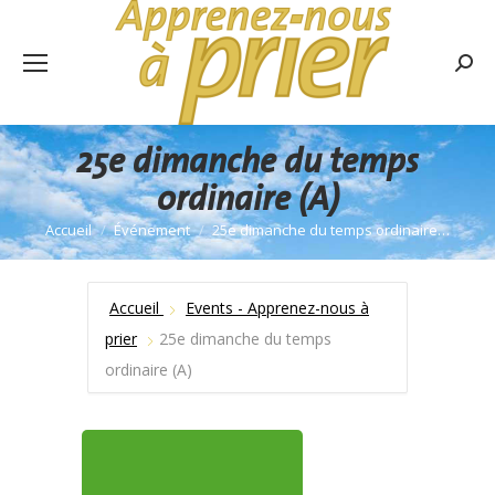
Rech
:
25e dimanche du temps
ordinaire (A)
Accueil
Événement
25e dimanche du temps ordinaire…
Vous êtes ici :
Accueil
Events - Apprenez-nous à
prier
25e dimanche du temps
ordinaire (A)