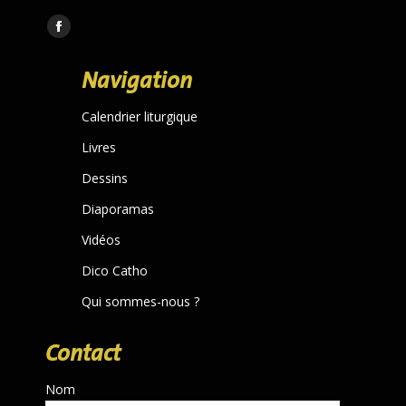
Trouvez nous sur :
Facebook
page
Navigation
opens
in
Calendrier liturgique
new
Livres
window
Dessins
Diaporamas
Vidéos
Dico Catho
Qui sommes-nous ?
Contact
Nom