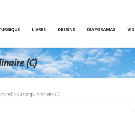
Friday 10 AM – 8 PM
E
LIVRES
DESSINS
DIAPORAMAS
VIDÉOS
TURGIQUE
LIVRES
DESSINS
DIAPORAMAS
VID
naire (C)
imanche du temps ordinaire (C)