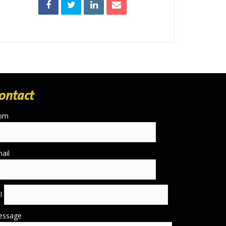
ontact
om
ail
él
essage