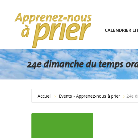
1 (234) 567-891
info@the7psy.com
Monday – 
CALENDRIER LITURGIQU
CALENDRIER LI
24e dimanche du temps ordi
Accueil
Events - Apprenez-nous à prier
24e d