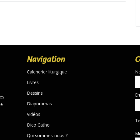
Navigation
C
Calendrier liturgique
N
Livres
Dessins
Em
des
Diaporamas
de
Vidéos
T
Dico Catho
M
Qui sommes-nous ?