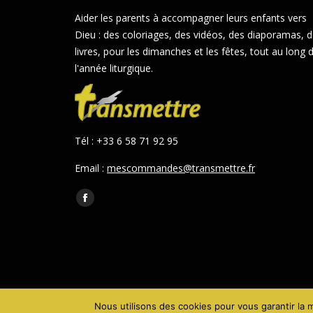
Aider les parents à accompagner leurs enfants vers
Dieu : des coloriages, des vidéos, des diaporamas, 
livres, pour les dimanches et les fêtes, tout au long 
l'année liturgique.
Tél : +33 6 58 71 92 95
Email :
mescommandes@transmettre.fr
Trouvez nous sur :
Facebook
page
opens
in
new
window
Nous utilisons des cookies pour vous garantir la m