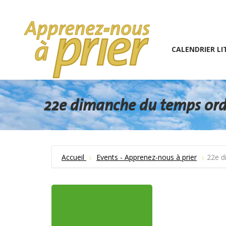
1 (234) 567-891
info@the7psy.com
Monday – 
CALENDRIER LITURGIQU
CALENDRIER LI
22e dimanche du temps ordi
Accueil
Events - Apprenez-nous à prier
22e d