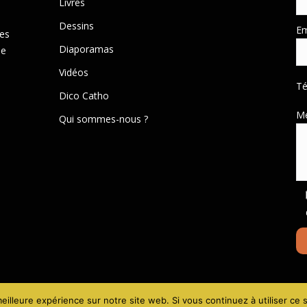
Livres
Dessins
Em
des
Diaporamas
de
Vidéos
T
Dico Catho
M
Qui sommes-nous ?
Mentions lé
eilleure expérience sur notre site web. Si vous continuez à utiliser ce