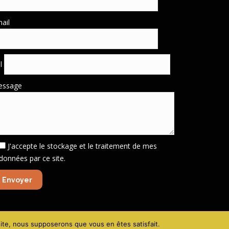
ail
él
essage
J'accepte le stockage et le traitement de mes
données par ce site.
gales - Politique de confidentialité
-
Création site VIVE la VIE !
 site, nous supposerons que vous en êtes satisfait.