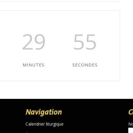
29
54
MINUTES
SECONDES
Navigation
C
Calendrier liturgique
N