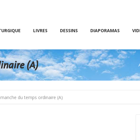
Friday 10 AM – 8 PM
E
LIVRES
DESSINS
DIAPORAMAS
VIDÉOS
TURGIQUE
LIVRES
DESSINS
DIAPORAMAS
VID
naire (A)
imanche du temps ordinaire (A)