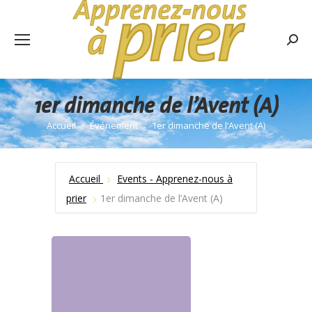
Rech
:
1er dimanche de l’Avent (A)
Accueil
Événement
1er dimanche de l’Avent (A)
Vous êtes ici :
Accueil
Events - Apprenez-nous à
prier
1er dimanche de l’Avent (A)