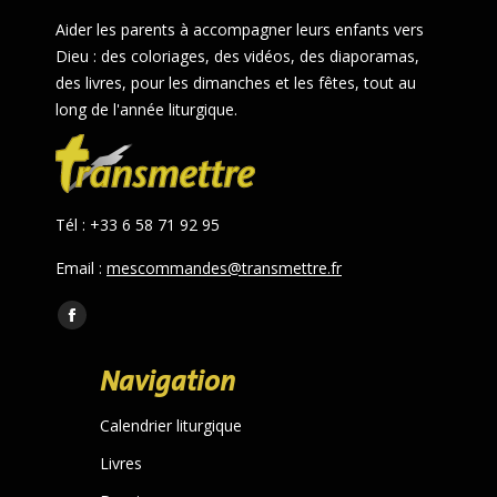
Aider les parents à accompagner leurs enfants vers
Dieu : des coloriages, des vidéos, des diaporamas,
des livres, pour les dimanches et les fêtes, tout au
long de l'année liturgique.
Tél : +33 6 58 71 92 95
Email :
mescommandes@transmettre.fr
Trouvez nous sur :
Facebook
page
Navigation
opens
in
Calendrier liturgique
new
Livres
window