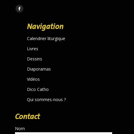
Trouvez nous sur :
Facebook
page
Navigation
opens
in
Calendrier liturgique
new
Livres
window
Dessins
Diaporamas
Vidéos
Dico Catho
Qui sommes-nous ?
Contact
Nom