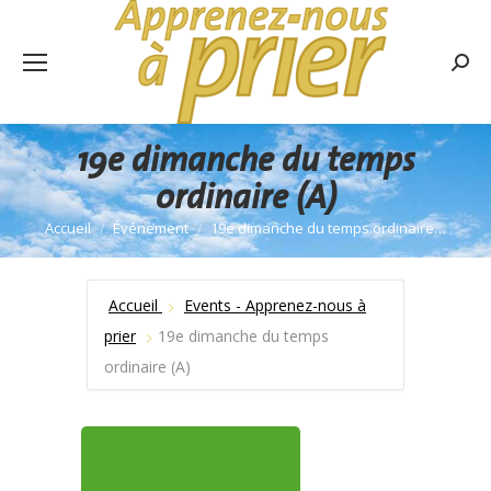
Rech
:
19e dimanche du temps
ordinaire (A)
Accueil
Événement
19e dimanche du temps ordinaire…
Vous êtes ici :
Accueil
Events - Apprenez-nous à
prier
19e dimanche du temps
ordinaire (A)