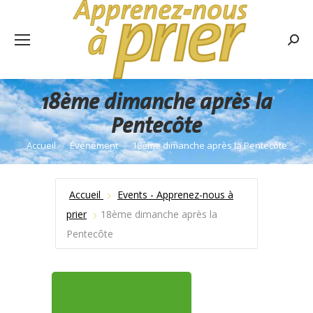
Rech
:
18ème dimanche après la
Pentecôte
Accueil
Événement
18ème dimanche après la Pentecôte
Vous êtes ici :
Accueil
Events - Apprenez-nous à
prier
18ème dimanche après la
Pentecôte