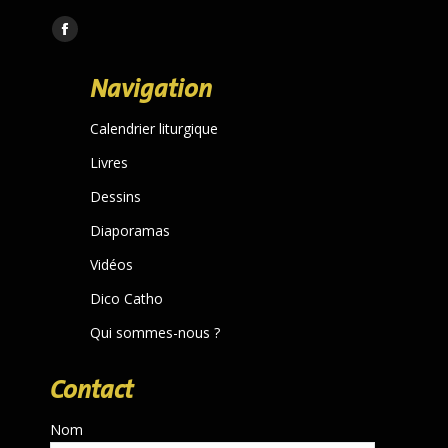
Trouvez nous sur :
Facebook
page
Navigation
opens
in
Calendrier liturgique
new
Livres
window
Dessins
Diaporamas
Vidéos
Dico Catho
Qui sommes-nous ?
Contact
Nom