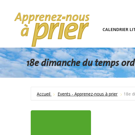
1 (234) 567-891
info@the7psy.com
Monday – 
CALENDRIER LITURGIQU
CALENDRIER LI
18e dimanche du temps ordi
Accueil
Events - Apprenez-nous à prier
18e d