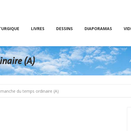
Friday 10 AM – 8 PM
E
LIVRES
DESSINS
DIAPORAMAS
VIDÉOS
TURGIQUE
LIVRES
DESSINS
DIAPORAMAS
VID
naire (A)
imanche du temps ordinaire (A)