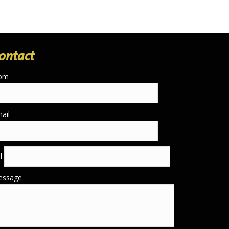
ontact
om
ail
él
essage