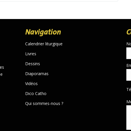
Navigation
C
Calendrier liturgique
N
Livres
Dessins
Em
des
Diaporamas
de
Vidéos
T
Dico Catho
M
Qui sommes-nous ?