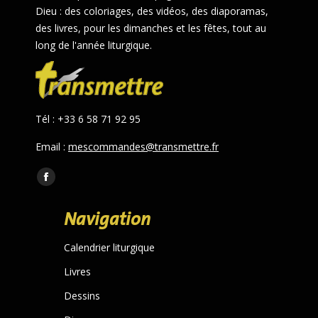
Dieu : des coloriages, des vidéos, des diaporamas,
des livres, pour les dimanches et les fêtes, tout au
long de l'année liturgique.
Tél : +33 6 58 71 92 95
Email :
mescommandes@transmettre.fr
Trouvez nous sur :
Facebook
page
Navigation
opens
in
Calendrier liturgique
new
Livres
window
Dessins