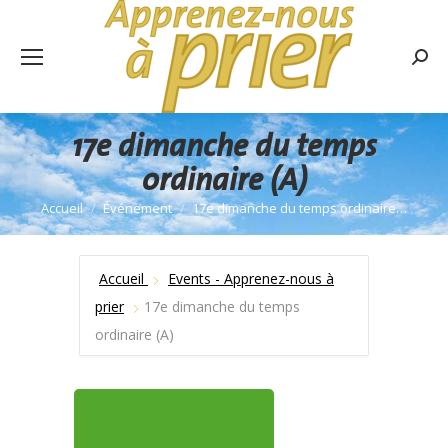
Rech
:
17e dimanche du temps
ordinaire (A)
Accueil
Événement
17e dimanche du temps ordinaire…
Vous êtes ici :
Accueil
Events - Apprenez-nous à
prier
17e dimanche du temps
ordinaire (A)