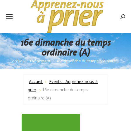
Rech
:
16e dimanche du temps
ordinaire (A)
Accueil
Événement
16e dimanche du temps ordinaire…
Vous êtes ici :
Accueil
Events - Apprenez-nous à
prier
16e dimanche du temps
ordinaire (A)