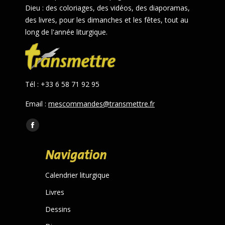
Dieu : des coloriages, des vidéos, des diaporamas,
des livres, pour les dimanches et les fêtes, tout au
long de l'année liturgique.
Tél : +33 6 58 71 92 95
Email :
mescommandes@transmettre.fr
Trouvez nous sur :
Facebook
page
Navigation
opens
in
Calendrier liturgique
new
Livres
window
Dessins