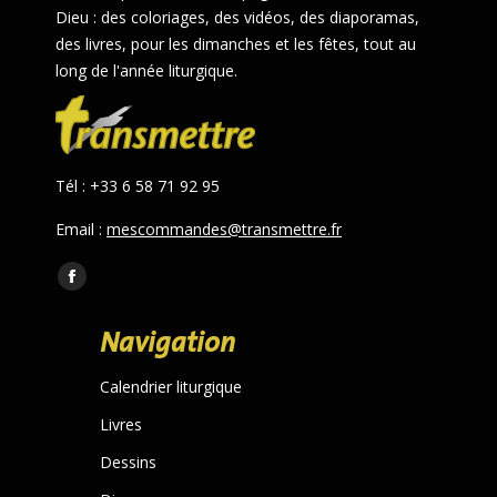
Dieu : des coloriages, des vidéos, des diaporamas,
des livres, pour les dimanches et les fêtes, tout au
long de l'année liturgique.
Tél : +33 6 58 71 92 95
Email :
mescommandes@transmettre.fr
Trouvez nous sur :
Facebook
page
Navigation
opens
in
Calendrier liturgique
new
Livres
window
Dessins