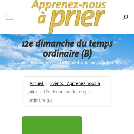
Rech
:
12e dimanche du temps
ordinaire (B)
Accueil
Événement
12e dimanche du temps ordinaire…
Vous êtes ici :
Accueil
Events - Apprenez-nous à
prier
12e dimanche du temps
ordinaire (B)