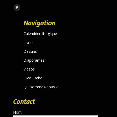
Trouvez nous sur :
Facebook
page
Navigation
opens
in
Calendrier liturgique
new
Livres
window
Dessins
Diaporamas
Vidéos
Dico Catho
Qui sommes-nous ?
Contact
Nom