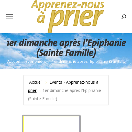
Rech
:
1er dimanche après l’Epiphanie
(Sainte Famille)
Accueil
Événement
1er dimanche après l’Epiphanie (Sainte…
Vous êtes ici :
Accueil
Events - Apprenez-nous à
prier
1er dimanche après l’Epiphanie
(Sainte Famille)