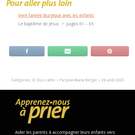
Pour aller plus loin
Vivre l’année liturgique avec les enfants
Le baptême de Jésus > pages 61 – 65
Catégories :
B
,
Dico catho
Par
Jean-Marie Berger
26 août 2023
Aider les parents à accompagner leurs enfants vers