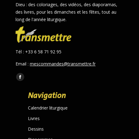
Dieu : des coloriages, des vidéos, des diaporamas,
des livres, pour les dimanches et les fêtes, tout au
long de l'année liturgique.
Tél : +33 6 58 71 92 95
Email :
mescommandes@transmettre.fr
Trouvez nous sur :
Facebook
page
Navigation
opens
in
Calendrier liturgique
new
Livres
window
Dessins