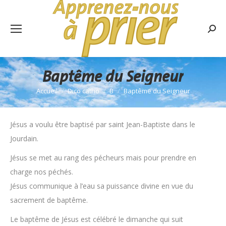
Rech
:
Baptême du Seigneur
Accueil
Dico catho
B
Baptême du Seigneur
Vous êtes ici :
Jésus a voulu être baptisé par saint Jean-Baptiste dans le
Jourdain.
Jésus se met au rang des pécheurs mais pour prendre en
charge nos péchés.
Jésus communique à l’eau sa puissance divine en vue du
sacrement de baptême.
Le baptême de Jésus est célébré le dimanche qui suit