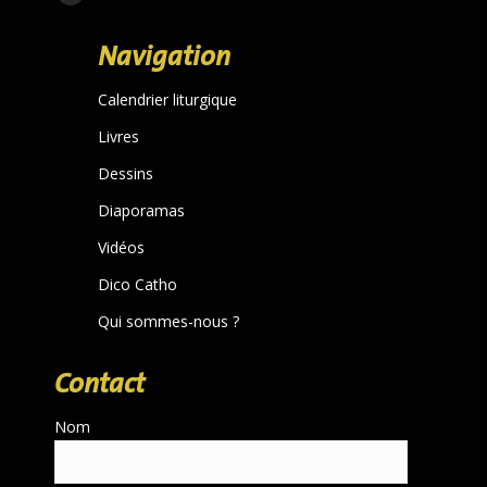
Facebook
page
Navigation
opens
in
Calendrier liturgique
new
Livres
window
Dessins
Diaporamas
Vidéos
Dico Catho
Qui sommes-nous ?
Contact
Nom