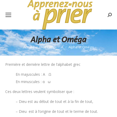
Rech
:
Alpha et Oméga
Accueil
Dico catho
A
Alpha et Oméga
Vous êtes ici :
Première et dernière lettre de l’alphabet grec
En majuscules : Α Ω
En minuscules : α ω
Ces deux lettres veulent symboliser que :
– Dieu est au début de tout et à la fin de tout,
– Dieu est à l’origine de tout et le terme de tout.