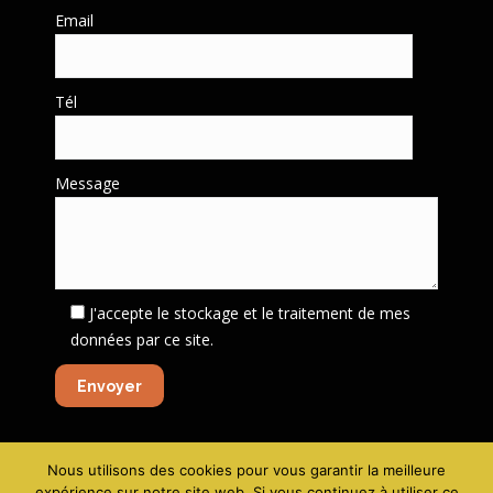
Email
Tél
Message
J'accepte le stockage et le traitement de mes
données par ce site.
Nous utilisons des cookies pour vous garantir la meilleure
Mentions légales - Politique de confidentialité
-
Création site
expérience sur notre site web. Si vous continuez à utiliser ce