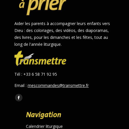
Aider les parents à accompagner leurs enfants vers
Dieu : des coloriages, des vidéos, des diaporamas,
des livres, pour les dimanches et les fêtes, tout au
long de l'année liturgique.
Tél : +33 6 58 71 92 95
Email :
mescommandes@transmettre.fr
Trouvez nous sur :
Facebook
page
Navigation
opens
in
Calendrier liturgique